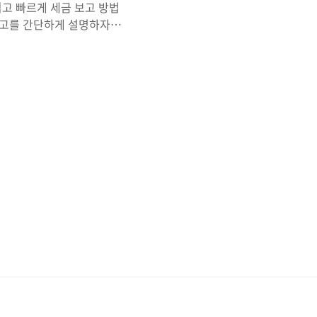
 쉽고 빠르게 세금 보고 방법
세금보고를 간단하게 설명하자면
라짐) ] * 세금 비율 표준
 싱글인 경우 약 만삼천불, 그
로 분류가 됩니다. 2026
ction (표준 공
: 결혼을 했으나 따로 세금 보고